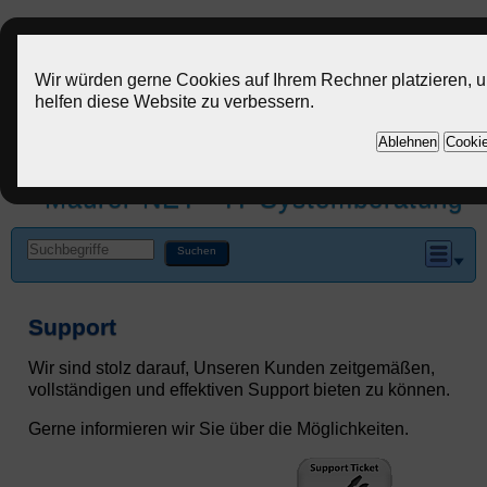
Wir würden gerne Cookies auf Ihrem Rechner platzieren, 
helfen diese Website zu verbessern.
Ablehnen
Cookie
Maurer-NET - IT-Systemberatung
Support
Wir sind stolz darauf, Unseren Kunden zeitgemäßen,
vollständigen und effektiven Support bieten zu können.
Gerne informieren wir Sie über die Möglichkeiten.