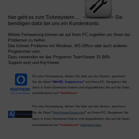
hier geht es zum Ticketsystem ...
Sie
benötigen dafür bei uns ein Kundenkonto.
Mittels Fernwartung können wir auf Ihren PC zugreifen um Ihnen bei
Problemen zu helfen.
Das können Probleme mit Windows, MS-Office oder auch anderen
Programmen sein.
Dazu verwenden wir das Programm TeamViewer 15 (MN-
Support.exe) und AnyViewer.
Für eine Fernwartung, klicken Sie bitte auf den Button, speichern
Sie die Datei
"
MN-RD_Support.exe
"
auf ihrem PC, Navigieren Sie
dann in Ihren Download Ordner und doppelklicken Sie auf die Datei,
anschliessend auf
"Ausführen"
Für eine Fernwartung, klicken Sie bitte auf den Button, speichern
Sie die Datei
"
AnyViewerSetup.exe
"
auf ihrem PC, Navigieren Sie
dann in Ihren Download Ordner und doppelklicken Sie auf die Datei,
anschliessend auf
"Installieren"
Anleitung hier